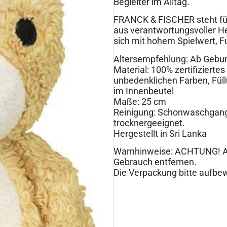
Begleiter im Alltag.
FRANCK & FISCHER steht für
aus verantwortungsvoller He
sich mit hohem Spielwert, Fu
Altersempfehlung: Ab Gebur
Material: 100% zertifizierte
unbedenklichen Farben, Füll
im Innenbeutel
Maße: 25 cm
Reinigung: Schonwaschgang 
trocknergeeignet.
Hergestellt in Sri Lanka
Warnhinweise: ACHTUNG! Al
Gebrauch entfernen.
Die Verpackung bitte aufbew