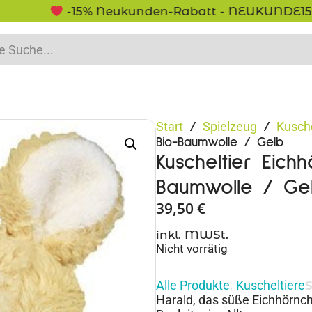
-15% Neukunden-Rabatt - NEUKUNDE15
Start
Spielzeug
Kusche
/
/
Bio-Baumwolle / Gelb
Kuscheltier Eich
Baumwolle / Ge
39,50
€
inkl. MWSt.
Nicht vorrätig
Alle Produkte
Kuscheltiere
,
Harald, das süße Eichhörnch