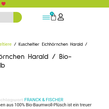
5% Rabatt bei Newsletter Anmeldun
0
ltiere
/ Kuscheltier Eichhörnchen Harald /
hörnchen Harald / Bio-
lb
FRANCK & FISCHER
Schlagwort
en aus 100% Bio-Baumwoll-Plüsch ist ein treuer