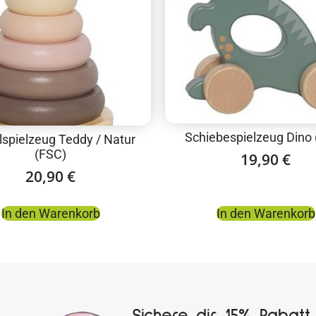
Schiebespielzeug Dino
lspielzeug Teddy / Natur
(FSC)
19,90
€
20,90
€
In den Warenkorb
In den Warenkorb
Sichere dir 15% Rabatt 