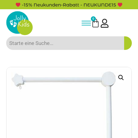
-15% Neukunden-Rabatt - NEUKUNDE15
0