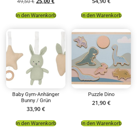
25,00
€
54,90
€
49,50
€
In den Warenkorb
In den Warenkorb
Baby Gym-Anhänger
Puzzle Dino
Bunny / Grün
21,90
€
33,90
€
In den Warenkorb
In den Warenkorb