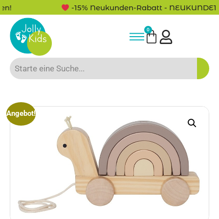
-15% Neukunden-Rabatt - NEUKUNDE15
0
Angebot!