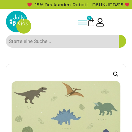
-15% Neukunden-Rabatt - NEUKUNDE15
0