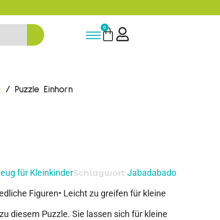
5% Rabatt bei Newsletter Anmeldun
0
e
/ Puzzle Einhorn
zeug für Kleinkinder
Jabadabado
Schlagwort
iedliche Figuren• Leicht zu greifen für kleine
zu diesem Puzzle. Sie lassen sich für kleine