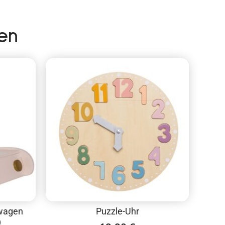
en
nwagen
Puzzle-Uhr
)