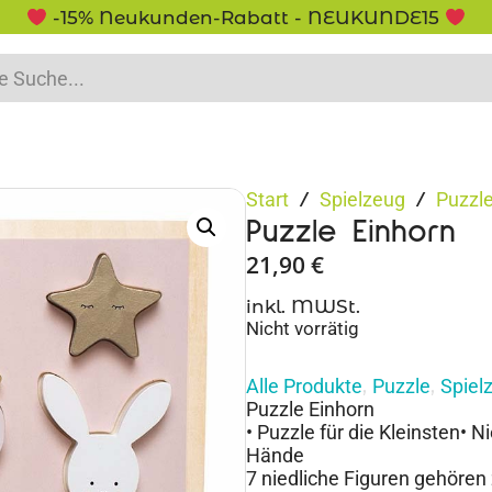
-15% Neukunden-Rabatt - NEUKUNDE15
Start
Spielzeug
Puzzl
/
/
Puzzle Einhorn
21,90
€
inkl. MWSt.
Nicht vorrätig
Alle Produkte
Puzzle
Spiel
,
,
Puzzle Einhorn
• Puzzle für die Kleinsten• N
Hände
7 niedliche Figuren gehören 