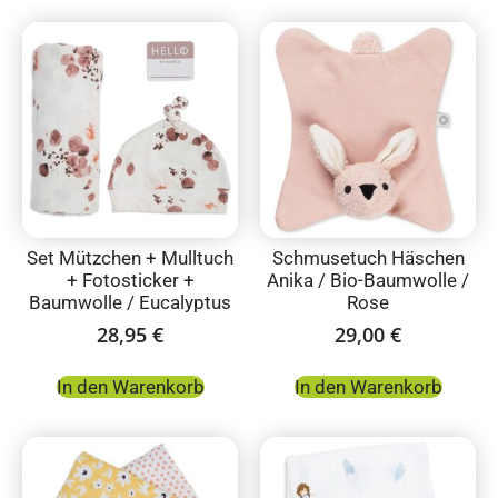
Set Mützchen + Mulltuch
Schmusetuch Häschen
+ Fotosticker +
Anika / Bio-Baumwolle /
Baumwolle / Eucalyptus
Rose
28,95
€
29,00
€
In den Warenkorb
In den Warenkorb