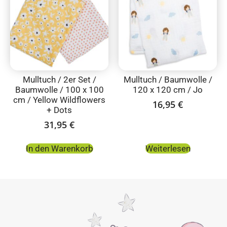
Mulltuch / 2er Set /
Mulltuch / Baumwolle /
Baumwolle / 100 x 100
120 x 120 cm / Jo
cm / Yellow Wildflowers
16,95
€
+ Dots
31,95
€
In den Warenkorb
Weiterlesen