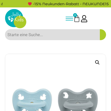
-15% Neukunden-Rabatt - NEUKUNDE15
0