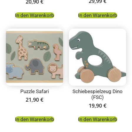
29,99
€
20,90
€
In den Warenkorb
In den Warenkorb
Puzzle Safari
Schiebespielzeug Dino
(FSC)
21,90
€
19,90
€
In den Warenkorb
In den Warenkorb