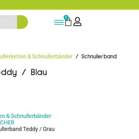
5% Rabatt bei Newsletter Anmeldun
0
ullerketten & Schnullerbänder
/ Schnullerband
eddy / Blau
en & Schnullerbänder
SCHER
lerband Teddy / Grau