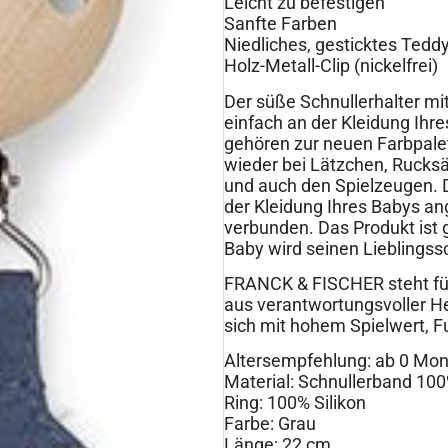
Leicht zu befestigen
Sanfte Farben
Niedliches, gesticktes Tedd
Holz-Metall-Clip (nickelfrei)
Der süße Schnullerhalter mi
einfach an der Kleidung Ihr
gehören zur neuen Farbpale
wieder bei Lätzchen, Ruck
und auch den Spielzeugen. De
der Kleidung Ihres Babys an
verbunden. Das Produkt ist g
Baby wird seinen Lieblingssc
FRANCK & FISCHER steht für
aus verantwortungsvoller He
sich mit hohem Spielwert, Fu
Altersempfehlung: ab 0 Mon
Material: Schnullerband 100%
Ring: 100% Silikon
Farbe: Grau
Länge: 22 cm