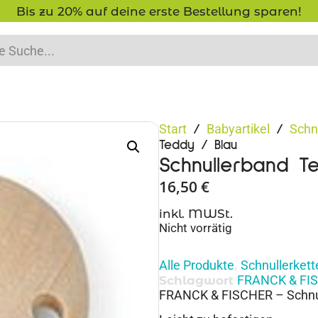
-15% Neukunden-Rabatt - NEUKUNDE15
Start
Babyartikel
Schn
/
/
Teddy / Blau
Schnullerband T
16,50
€
inkl. MWSt.
Nicht vorrätig
Alle Produkte
Schnullerkett
,
FRANCK & FI
Schlagwort
FRANCK & FISCHER – Schnul