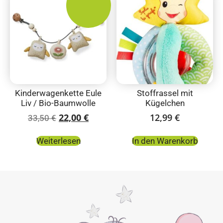
Kinderwagenkette Eule
Stoffrassel mit
Liv / Bio-Baumwolle
Kügelchen
22,00
€
12,99
€
33,50
€
Weiterlesen
In den Warenkorb