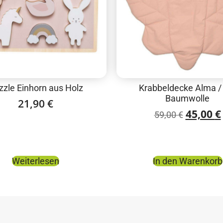
zzle Einhorn aus Holz
Krabbeldecke Alma /
Baumwolle
21,90
€
45,00
€
59,00
€
Weiterlesen
In den Warenkorb