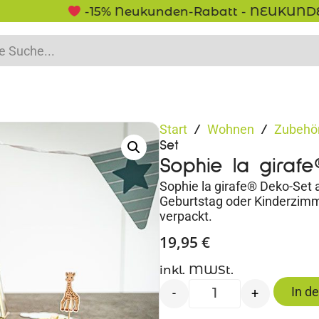
-15% Neukunden-Rabatt - NEUKUNDE15
Start
Wohnen
Zubehör
/
/
Set
Sophie la giraf
Sophie la girafe® Deko-Set 
Geburtstag oder Kinderzimmer.
verpackt.
19,95
€
inkl. MWSt.
In d
-
+