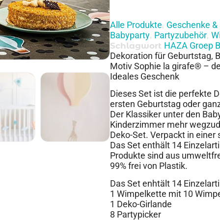
Alle Produkte
Geschenke & 
,
Babyparty
Partyzubehör
W
,
,
HAZA Groep B
Schlagwort
Dekoration für Geburtstag,
Motiv Sophie la girafe® – de
Ideales Geschenk
Dieses Set ist die perfekte 
ersten Geburtstag oder gan
Der Klassiker unter den Bab
Kinderzimmer mehr wegzuden
Deko-Set. Verpackt in einer 
Das Set enthält 14 Einzelarti
Produkte sind aus umweltfre
99% frei von Plastik.
Das Set enhtält 14 Einzelarti
1 Wimpelkette mit 10 Wimpe
1 Deko-Girlande
8 Partypicker