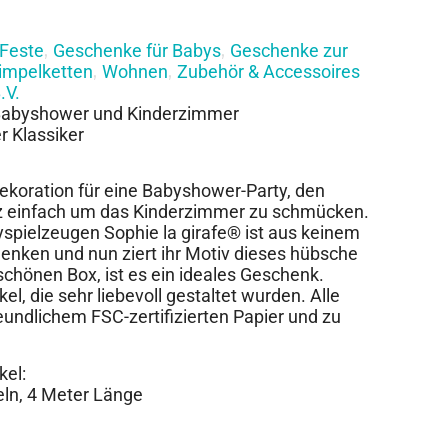
Feste
Geschenke für Babys
Geschenke zur
,
,
impelketten
Wohnen
Zubehör & Accessoires
,
,
.V.
 Babyshower und Kinderzimmer
r Klassiker
Dekoration für eine Babyshower-Party, den
z einfach um das Kinderzimmer zu schmücken.
yspielzeugen Sophie la girafe® ist aus keinem
ken und nun ziert ihr Motiv dieses hübsche
schönen Box, ist es ein ideales Geschenk.
kel, die sehr liebevoll gestaltet wurden. Alle
undlichem FSC-zertifizierten Papier und zu
kel:
ln, 4 Meter Länge