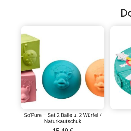
D
So’Pure – Set 2 Bälle u. 2 Würfel /
Naturkautschuk
15,49
€