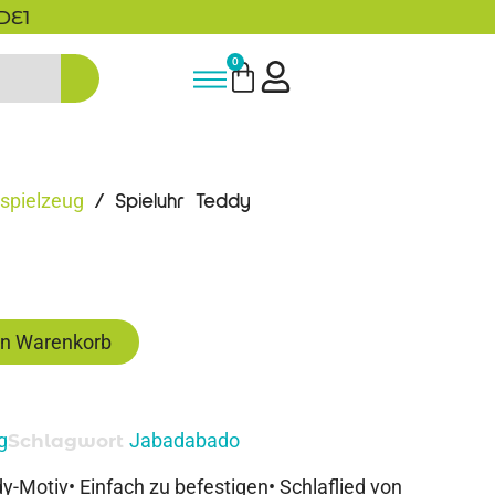
5% Rabatt bei Newsletter Anmeldun
0
spielzeug
/ Spieluhr Teddy
en Warenkorb
g
Jabadabado
Schlagwort
dy-Motiv• Einfach zu befestigen• Schlaflied von