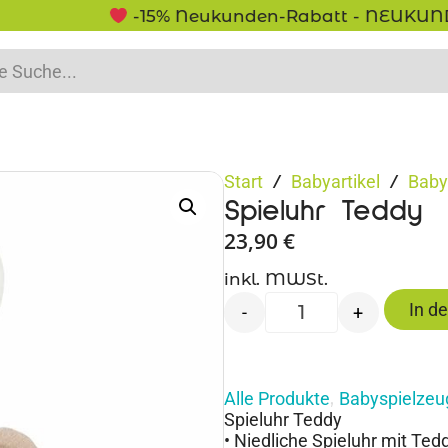
-15% Neukunden-Rabatt - NEUKUNDE15
Start
Babyartikel
Baby
/
/
Spieluhr Teddy
23,90
€
inkl. MWSt.
In d
-
+
Alle Produkte
Babyspielzeu
,
Spieluhr Teddy
• Niedliche Spieluhr mit Ted