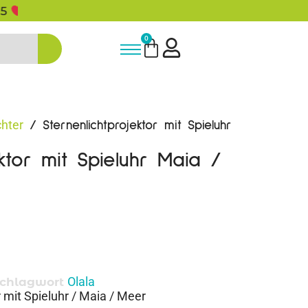
5% Rabatt bei Newsletter Anmeldun
0
chter
/ Sternenlichtprojektor mit Spieluhr
ektor mit Spieluhr Maia /
Olala
chlagwort
 mit Spieluhr / Maia / Meer