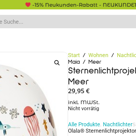
-15% Neukunden-Rabatt - NEUKUNDE15
Start
Wohnen
Nachtli
/
/
Maia / Meer
Sternenlichtproj
Meer
29,95
€
inkl. MWSt.
Nicht vorrätig
Alle Produkte
Nachtlichter
,
S
Olala® Sternenlichtprojektor