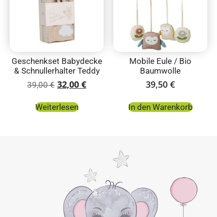
Geschenkset Babydecke
Mobile Eule / Bio
& Schnullerhalter Teddy
Baumwolle
32,00
€
39,50
€
39,00
€
Weiterlesen
In den Warenkorb