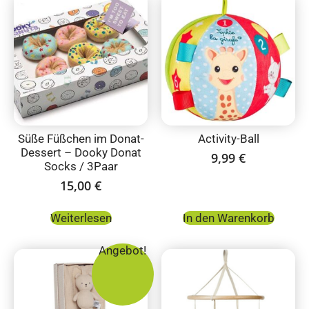
Süße Füßchen im Donat-
Activity-Ball
Dessert – Dooky Donat
9,99
€
Socks / 3Paar
15,00
€
Weiterlesen
In den Warenkorb
Angebot!