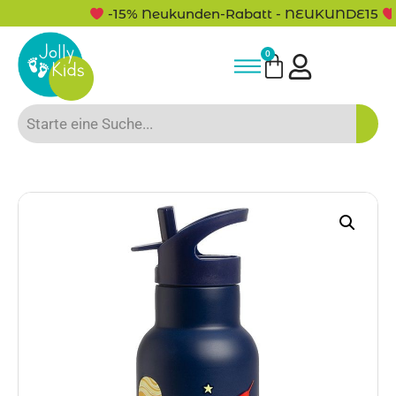
-15% Neukunden-Rabatt - NEUKUNDE15
0