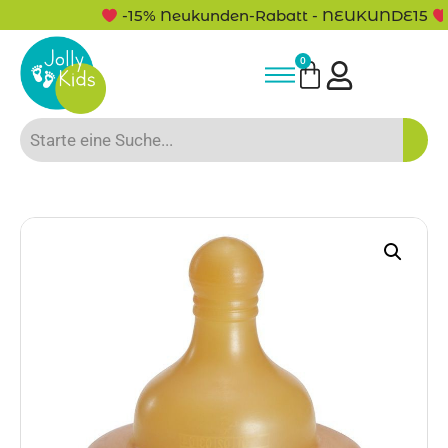
-15% Neukunden-Rabatt - NEUKUNDE15
0