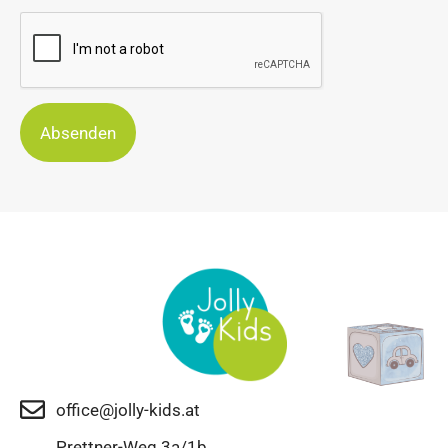
Absenden
office@jolly-kids.at
Prettner-Weg 3a/1b