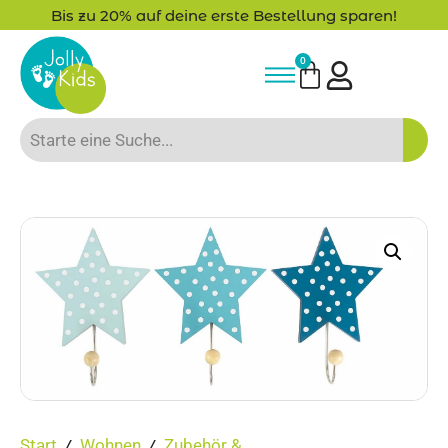
Bis zu 20% auf deine erste Bestellung sparen!
0
Start
Wohnen
Zubehör &
/
/