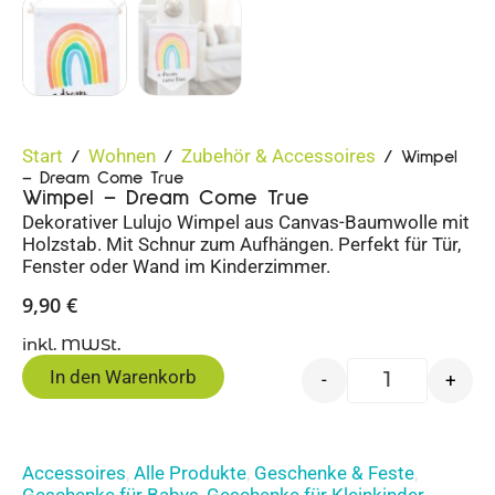
Start
Wohnen
Zubehör & Accessoires
/
/
/ Wimpel
– Dream Come True
Wimpel – Dream Come True
Dekorativer Lulujo Wimpel aus Canvas-Baumwolle mit
Holzstab. Mit Schnur zum Aufhängen. Perfekt für Tür,
Fenster oder Wand im Kinderzimmer.
9,90
€
inkl. MWSt.
In den Warenkorb
-
+
Accessoires
Alle Produkte
Geschenke & Feste
,
,
,
Geschenke für Babys
Geschenke für Kleinkinder