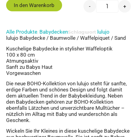
In den Warenkorb
-
+
Alle Produkte
Babydecken
lulujo
,
Schlagwort
lulujo Babydecke / Baumwolle / Waffelpiquet / Sand
Kuschelige Babydecke in stylisher Waffeloptik
100 x 80 cm
Atmungsaktiv
Sanft zu Babys Haut
Vorgewaschen
Die neue BOHO-Kollektion von lulujo steht für sanfte,
erdige Farben und schönes Design und folgt damit
dem aktuellen Trend in der Babybekleidung. Neben
den Babydecken gehören zur BOHO-Kollektion
ebenfalls Lätzchen und unverzichtbare Mulltücher –
nützlich im Alltag mit Baby und wunderschön als
Geschenk.
Wickeln Sie Ihr Kleines in diese kuschelige Babydecke
aus hochwertiger Baumwolle. Sie ist sanft zu Babys