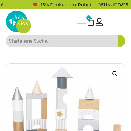
-15% Neukunden-Rabatt - NEUKUNDE15
0