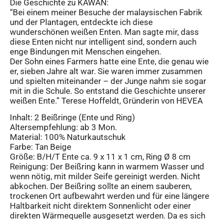
Die Geschichte zu KAWAN:
“Bei einem meiner Besuche der malaysischen Fabrik
und der Plantagen, entdeckte ich diese
wunderschönen weißen Enten. Man sagte mir, dass
diese Enten nicht nur intelligent sind, sondern auch
enge Bindungen mit Menschen eingehen.
Der Sohn eines Farmers hatte eine Ente, die genau wie
er, sieben Jahre alt war. Sie waren immer zusammen
und spielten miteinander – der Junge nahm sie sogar
mit in die Schule. So entstand die Geschichte unserer
weißen Ente.” Terese Hoffeldt, Gründerin von HEVEA
Inhalt: 2 Beißringe (Ente und Ring)
Altersempfehlung: ab 3 Mon.
Material: 100% Naturkautschuk
Farbe: Tan Beige
Größe: B/H/T Ente ca. 9 x 11 x 1 cm, Ring Ø 8 cm
Reinigung: Der Beißring kann in warmem Wasser und
wenn nötig, mit milder Seife gereinigt werden. Nicht
abkochen. Der Beißring sollte an einem sauberen,
trockenen Ort aufbewahrt werden und für eine längere
Haltbarkeit nicht direktem Sonnenlicht oder einer
direkten Wärmequelle ausgesetzt werden. Da es sich