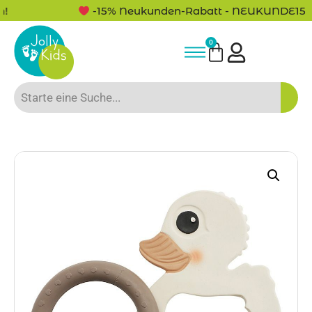
-15% Neukunden-Rabatt - NEUKUNDE15
0