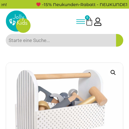
-15% Neukunden-Rabatt - NEUKUNDE15
0