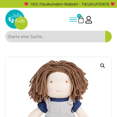
-15% Neukunden-Rabatt - NEUKUNDE15
0