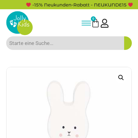
-15% Neukunden-Rabatt - NEUKUNDE15
0